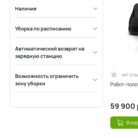
Наличие
Уборка по расписанию
Автоматический возврат на
зарядную станцию
нет отз
Возможность ограничить
зону уборки
Робот-полот
59 900
В ко