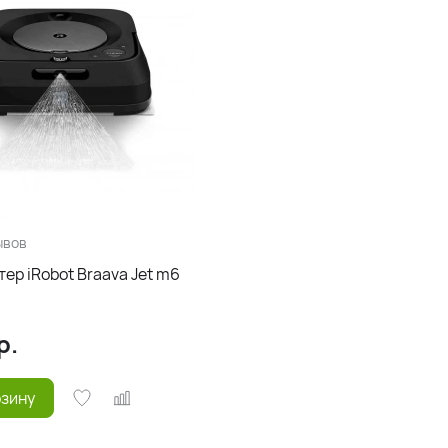
ывов
ер iRobot Braava Jet m6
р.
рзину