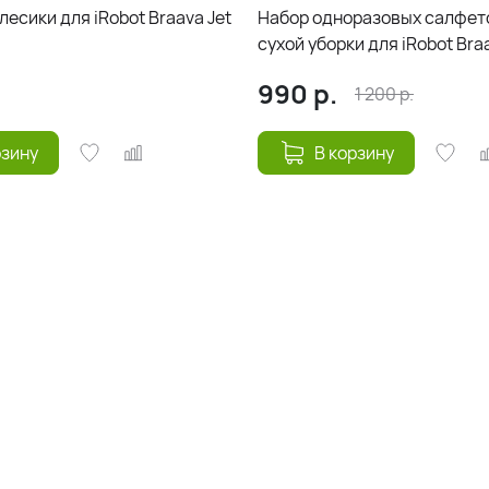
есики для iRobot Braava Jet
Набор одноразовых салфет
сухой уборки для iRobot Bra
990
р.
1 200
р.
рзину
В корзину