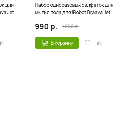
ок для
Набор одноразовых салфеток для
ava Jet
мытья пола для iRobot Braava Jet
в
990
р.
1 200
р.
В корзину