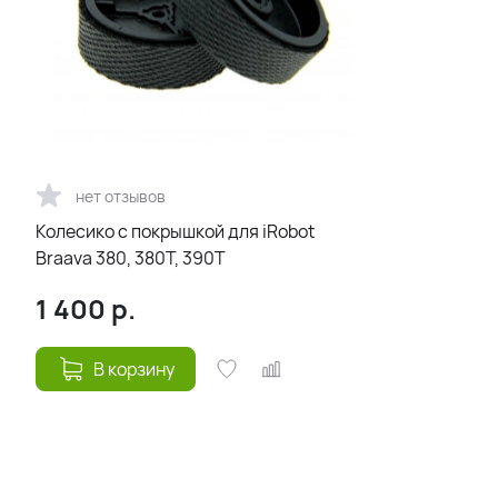
нет отзывов
Колесико с покрышкой для iRobot
Braava 380, 380T, 390T
1 400
р.
В корзину