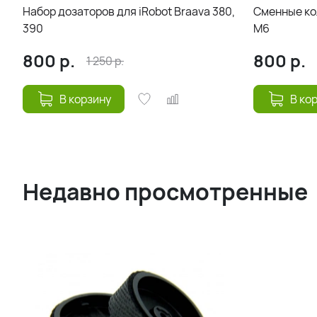
Набор дозаторов для iRobot Braava 380,
Сменные кол
390
M6
800
р.
800
р.
1 250
р.
В корзину
В ко
Недавно просмотренные