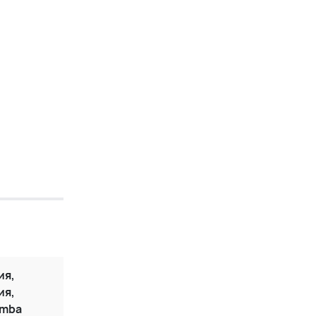
ия,
ия,
omba