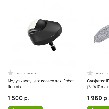
нет отзывов
нет отз
Модуль ведущего колеса для iRobot
Салфетка i
Roomba
j7/j9/10 max
1 500
р.
1 960
р.