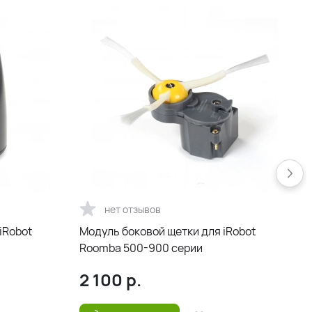
нет отзывов
iRobot
Модуль боковой щетки для iRobot
Roomba 500-900 серии
R
2 100
р.