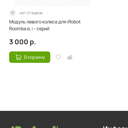
нет отзывов
Модуль левого колеса для iRobot
Roomba e, i - серий
3 000
р.
В корзину