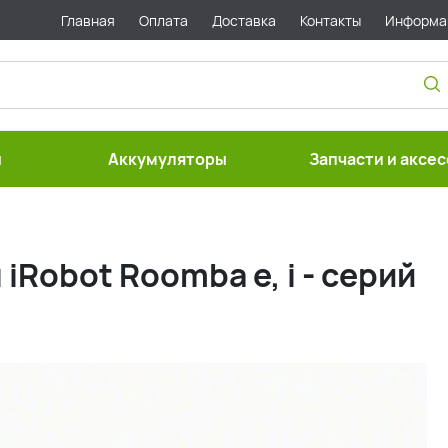
Главная
Оплата
Доставка
Контакты
Информа
ы
Аккумуляторы
Запчасти и аксе
iRobot Roomba e, i - серий