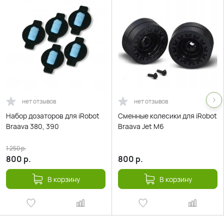
нет отзывов
нет отзывов
Набор дозаторов для iRobot
Сменные колесики для iRobot
Braava 380, 390
Braava Jet M6
1 250
р.
800
р.
800
р.
В корзину
В корзину