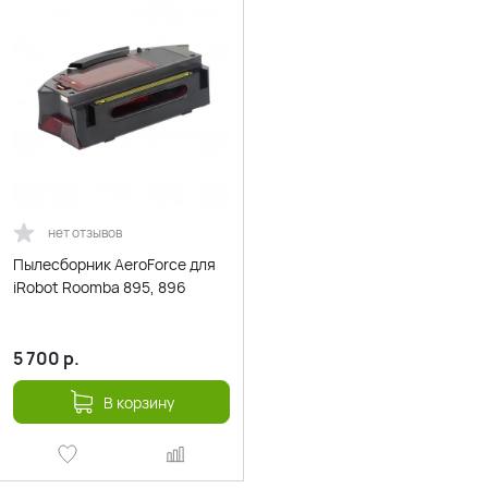
нет отзывов
Пылесборник AeroForce для
iRobot Roomba 895, 896
5 700
р.
В корзину