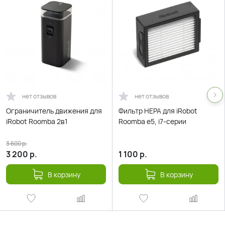
нет отзывов
нет отзывов
Ограничитель движения для
Фильтр HEPA для iRobot
iRobot Roomba 2в1
Roomba e5, i7-серии
3 600
р.
3 200
р.
1 100
р.
В корзину
В корзину