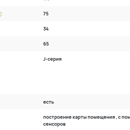
75
34
65
J-серия
есть
построение карты помещения , с п
сенсоров