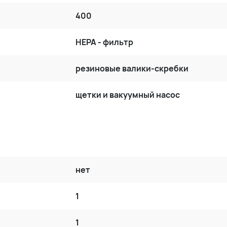
400
HEPA - фильтр
резиновые валики-скребки
щетки и вакуумный насос
нет
1
1