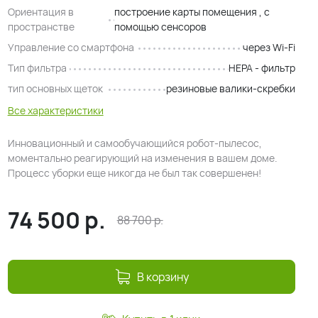
Ориентация в
построение карты помещения , с
пространстве
помощью сенсоров
Управление со смартфона
через Wi-Fi
Тип фильтра
HEPA - фильтр
тип основных щеток
резиновые валики-скребки
Все характеристики
Инновационный и самообучающийся робот-пылесос,
моментально реагирующий на изменения в вашем доме.
Процесс уборки еще никогда не был так совершенен!
74 500
р.
88 700
р.
В корзину