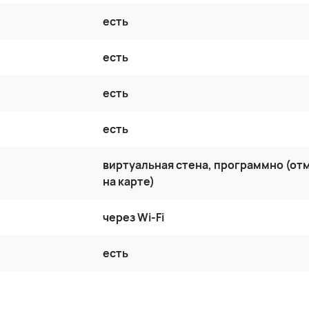
есть
есть
есть
есть
виртуальная стена, программно (от
на карте)
через Wi-Fi
есть